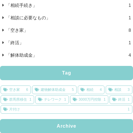
「相続手続き」
1
「相談に必要なもの」
1
「空き家」
8
「終活」
1
「解体助成金」
4
Tag
空き家
6
建物解体助成金
5
相続
4
相談
3
群馬県移住
1
テレワーク
1
3000万円控除
1
終活
1
片付け
1
Archive