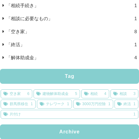
「相続手続き」
1
「相談に必要なもの」
1
「空き家」
8
「終活」
1
「解体助成金」
4
Tag
空き家
6
建物解体助成金
5
相続
4
相談
3
群馬県移住
1
テレワーク
1
3000万円控除
1
終活
1
片付け
1
Archive