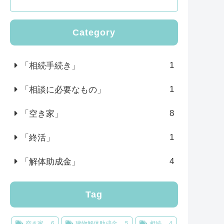
Category
1
「相続手続き」
1
「相談に必要なもの」
8
「空き家」
1
「終活」
4
「解体助成金」
Tag
空き家
6
建物解体助成金
5
相続
4