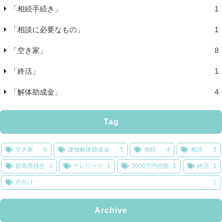
「相続手続き」
1
「相談に必要なもの」
1
「空き家」
8
「終活」
1
「解体助成金」
4
Tag
空き家
6
建物解体助成金
5
相続
4
相談
3
群馬県移住
1
テレワーク
1
3000万円控除
1
終活
1
片付け
1
Archive